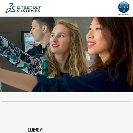
区
内
域
容
的
区
开
域。
始。
.
Required
.
Required
注册用户