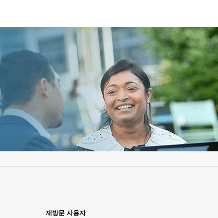
.
필
.
필
수
수
재방문 사용자