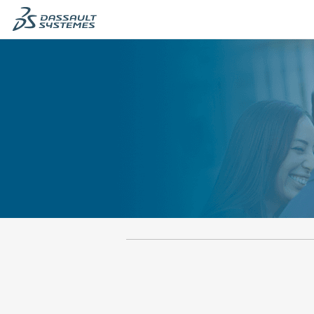
츠
츠
섹
섹
션
션
의
으
맨
로
앞
이
입
동
니
합
다.
니
다.