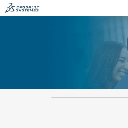
츠
츠
섹
섹
션
션
의
으
맨
로
앞
이
입
동
니
합
다.
니
다.