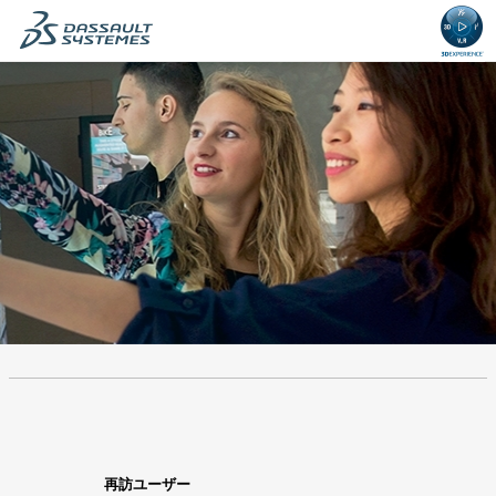
ン
ン
テ
テ
ン
ン
ツ・
ツ・
セ
セ
ク
ク
シ
シ
ョ
ョ
ン
ン
の
に
先
移
頭
動
で
し
.
必
.
必
す。
ま
須
須
す。
再訪ユーザー