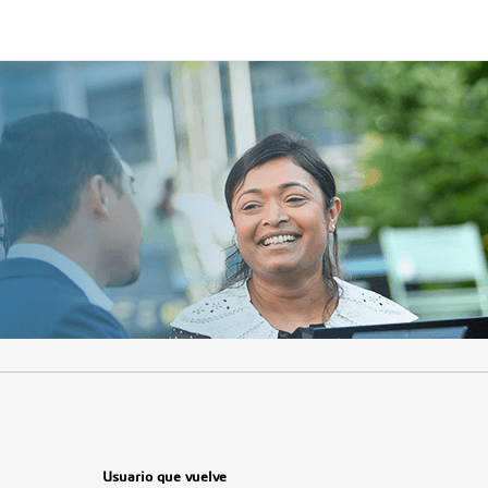
.
Requerido
.
Requerido
Usuario que vuelve