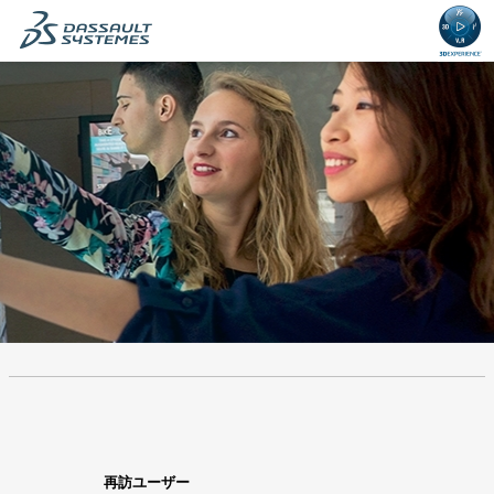
ン
ン
テ
テ
ン
ン
ツ・
ツ・
セ
セ
ク
ク
シ
シ
ョ
ョ
ン
ン
の
に
先
移
頭
動
で
し
.
必
.
必
す。
ま
須
須
す。
再訪ユーザー